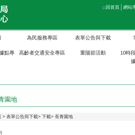
回首頁
網站
:::
目
為民服務專區
表單公告與下載
據點專
高齡者交通安全專區
重陽節活動
10時
青園地
頁
表單公告與下載
下載
長青園地
片