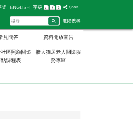
導覽
字級:
ENGLISH
搜
進階搜尋
尋
常見問答
資料開放宣告
段社區照顧關懷
擴大獨居老人關懷服
據點課程表
務專區