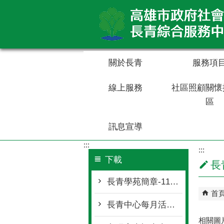
跳到主要內容區塊
關於長青
服務項
線上服務
社區照顧關懷
區
訊息宣導
:::
:::
下載
長
長青學苑簡章-115年
首
長青中心每月活動表
相關圖