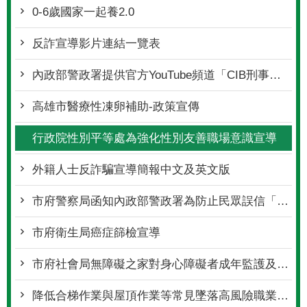
0-6歲國家一起養2.0
反詐宣導影片連結一覽表
內政部警政署提供官方YouTube頻道「CIB刑事警察局」，防詐宣導影片
高雄市醫療性凍卵補助-政策宣傳
行政院性別平等處為強化性別友善職場意識宣導
外籍人士反詐騙宣導簡報中文及英文版
市府警察局函知內政部警政署為防止民眾誤信「普發現金一萬元」釣魚簡訊詐騙手法
市府衛生局癌症篩檢宣導
市府社會局無障礙之家對身心障礙者成年監護及輔助宣告服務之認識宣導
降低合梯作業與屋頂作業等常見墜落高風險職業災害宣導