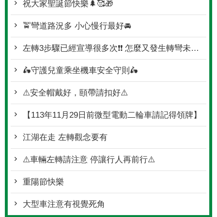
祝大家聖誕節快樂🌲🥰🎁
🚖彎道路況多 小心慢行最好🚘
左轉3步驟已經宣導很多次❗❗ 怎麼又發生轉彎未停讓行人事故
🛵守護兒童乘坐機車安全守則🛵
⚠️安全帽戴好，頤帶請扣好⚠️
【113年11月29日前微型電動二輪車請記得領牌】
江湖在走 左轉觀念要有
⚠️車輛左轉請注意 停讓行人再前行⚠️
重陽節快樂
大型車注意有視覺死角