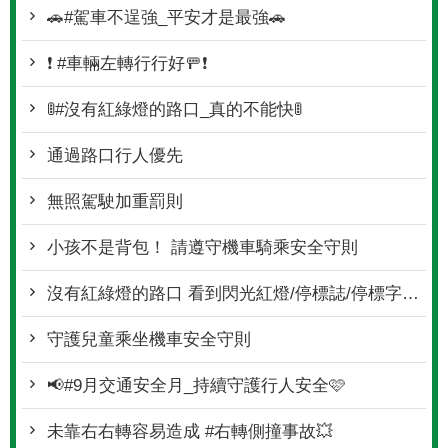
🚗#駕車不逞強_平安才是最強🚗
❗ #車輛左轉行行好🚥❗
🚦#沒有紅綠燈的路口_真的不能快🚦
通過路口行人優先
無照駕駛加重罰則
小孩不是背包！ 請遵守機車騎乘安全守則
沒有紅綠燈的路口 看到閃光紅燈/停標誌/停標字就要停
守護兒童乘坐機車安全守則
📢#9月交通安全月_持續守護行人安全🩷
未靠右右轉容易造成 #右轉側撞事故💥