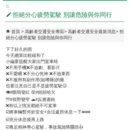
:::
拒絕分心疲勞駕駛 別讓危險與你同行
首頁
高齡者交通安全專區
高齡者交通安全最新消息
拒
絕分心疲勞駕駛 別讓危險與你同行
下了好久的雨
今天總算比較緩和了
小編要提醒大家出門駕車時
❌不用手機❌不追劇、看影片
❌不愛睏 ❌不分心恍神 ❌不撿東西
❌不服用有副作用(如嗜睡)的藥
也要注意自己是不是疲勞駕駛😖
👁#眼睛發紅 😵#頻頻哈欠
🌁#視野變窄 🐢#反應遲鈍
❌有以上情況都絕不可駕車
☑️將車輛暫停於安全+合法處所休息一下💤💤
☑️充分休息後再上路
☑️養足精神專心駕駛，事故風險降🔟倍👍