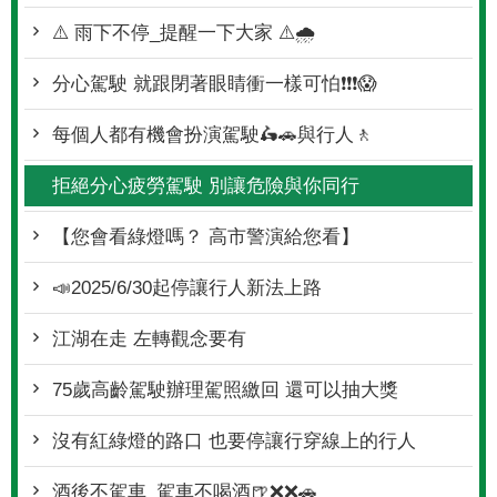
⚠️ 雨下不停_提醒一下大家 ⚠️🌧
分心駕駛 就跟閉著眼睛衝一樣可怕❗❗❗😱
每個人都有機會扮演駕駛🛵🚗與行人🚶
拒絕分心疲勞駕駛 別讓危險與你同行
【您會看綠燈嗎？ 高市警演給您看】
📣2025/6/30起停讓行人新法上路
江湖在走 左轉觀念要有
75歲高齡駕駛辦理駕照繳回 還可以抽大獎
沒有紅綠燈的路口 也要停讓行穿線上的行人
酒後不駕車_駕車不喝酒🍺❌❌🚗