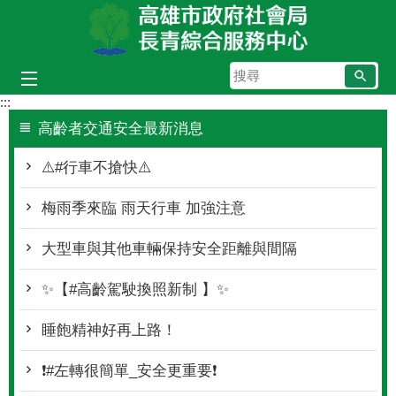
跳到主要內容區塊
搜
尋
:::
高齡者交通安全最新消息
⚠️#行車不搶快⚠️
梅雨季來臨 雨天行車 加強注意
大型車與其他車輛保持安全距離與間隔
✨【#高齡駕駛換照新制 】✨
睡飽精神好再上路！
❗#左轉很簡單_安全更重要❗