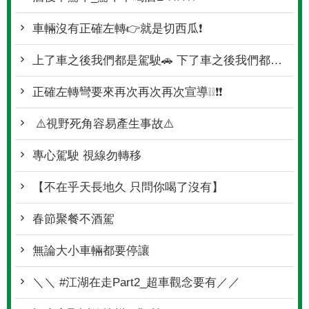
車輛沒有正確左轉👉就是切西瓜❗
上了車之後我們都是駕駛🚗 下了車之後我們都是行人🚶‍♀️
正確左轉彎要來再次再次再次宣導❕❕❗❗
⚠️視野死角容易產生事故⚠️
專心駕駛 視線勿轉移
【不在乎天長地久 只問你喝了沒有】
春節聚餐不酒駕
無論大小車輛都要停讓
＼＼ #江湖在走Part2_超車觀念要有／／