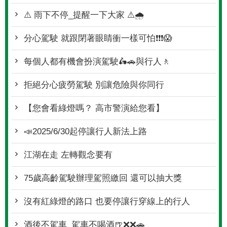
⚠️ 雨下不停_提醒一下大家 ⚠️🌧
分心駕駛 就跟閉著眼睛衝一樣可怕❗❗❗😱
每個人都有機會扮演駕駛🛵🚗與行人🚶
拒絕分心疲勞駕駛 別讓危險與你同行
【您會看綠燈嗎？ 高市警演給您看】
📣2025/6/30起停讓行人新法上路
江湖在走 左轉觀念要有
75歲高齡駕駛辦理駕照繳回 還可以抽大獎
沒有紅綠燈的路口 也要停讓行穿線上的行人
酒後不駕車_駕車不喝酒🍺❌❌🚗