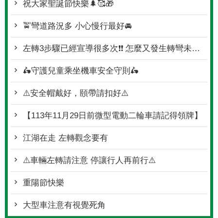
祝大家聖誕節快樂🌲🥰🎁
🚖彎道路況多 小心慢行最好🚘
左轉3步驟已經宣導很多次❗❗ 怎麼又發生轉彎未停讓行人事故
🛵守護兒童乘坐機車安全守則🛵
⚠️安全帽戴好，頤帶請扣好⚠️
【113年11月29日前微型電動二輪車請記得領牌】
江湖在走 左轉觀念要有
⚠️車輛左轉請注意 停讓行人再前行⚠️
重陽節快樂
大型車注意有視覺死角