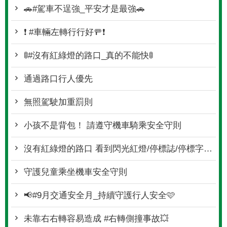
🚗#駕車不逞強_平安才是最強🚗
❗ #車輛左轉行行好🚥❗
🚦#沒有紅綠燈的路口_真的不能快🚦
通過路口行人優先
無照駕駛加重罰則
小孩不是背包！ 請遵守機車騎乘安全守則
沒有紅綠燈的路口 看到閃光紅燈/停標誌/停標字就要停
守護兒童乘坐機車安全守則
📢#9月交通安全月_持續守護行人安全🩷
未靠右右轉容易造成 #右轉側撞事故💥