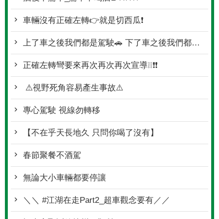
車輛沒有正確左轉👉就是切西瓜❗
上了車之後我們都是駕駛🚗 下了車之後我們都是行人🚶‍♀️
正確左轉彎要來再次再次再次宣導❕❕❗❗
⚠️視野死角容易產生事故⚠️
專心駕駛 視線勿轉移
【不在乎天長地久 只問你喝了沒有】
春節聚餐不酒駕
無論大小車輛都要停讓
＼＼ #江湖在走Part2_超車觀念要有／／