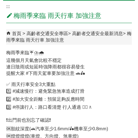
:::
梅雨季來臨 雨天行車 加強注意
首頁
高齡者交通安全專區
高齡者交通安全最新消息
梅
雨季來臨 雨天行車 加強注意
梅雨季來臨☔⛈️🌧️
這幾個月天氣會比較不穩定
連日陰雨或短延時強降雨都很容易發生
提醒大家 #下雨天駕車要加強注意 🚗🛵
✅ 雨天行車安全3大重點
1️⃣ #減速慢行：避免緊急煞車造成打滑
2️⃣ #加大安全距離：預留足夠反應時間
3️⃣ #停讓行人：路口看清楚 行人通過 🚶‍♀️🚶
❗出門前也別忘了確認❗
🆗胎紋深度(🚗汽車至少1.6mm/🛵機車至少0.8mm)
🆗燈燈燈燈(車燈、方向燈、煞車燈)