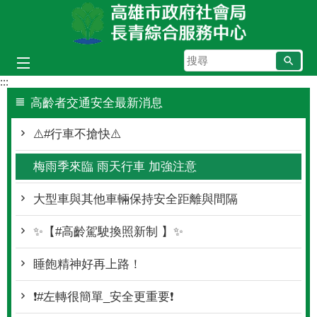
跳到主要內容區塊
搜
尋
:::
高齡者交通安全最新消息
⚠️#行車不搶快⚠️
梅雨季來臨 雨天行車 加強注意
大型車與其他車輛保持安全距離與間隔
✨【#高齡駕駛換照新制 】✨
睡飽精神好再上路！
❗#左轉很簡單_安全更重要❗