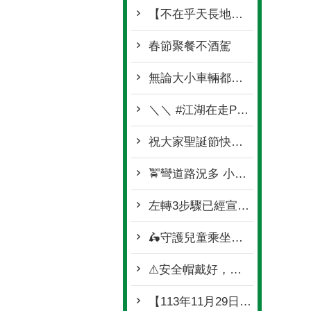
【不在乎天長地久 只問你喝了沒有】
春節聚餐不酒駕
無論大小車輛都要停讓
＼＼ #江湖在走Part2_超車觀念要有／／
祝大家聖誕節快樂🌲🥰🎁
🚖彎道路況多 小心慢行最好🚘
左轉3步驟已經宣導很多次❗❗ 怎麼又發生轉彎未停讓行人事故
🛵守護兒童乘坐機車安全守則🛵
⚠️安全帽戴好，頤帶請扣好⚠️
【113年11月29日前微型電動二輪車請記得領牌】