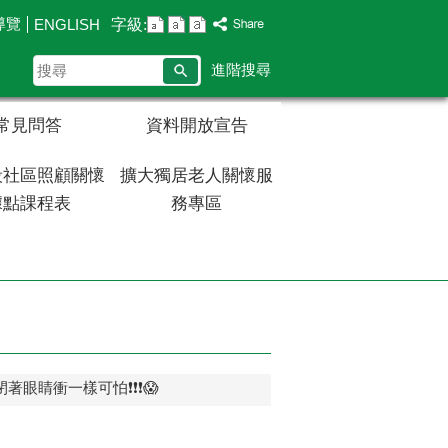
導覽
字級:
ENGLISH
搜
進階搜尋
尋
常見問答
資料開放宣告
段社區照顧關懷
擴大獨居老人關懷服
據點課程表
務專區
著眼睛衝一樣可怕❗❗❗😱