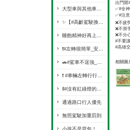
出門開
大型車與其他車輛保持安全距離與間隔
✅#全神
✅#注意
✨【#高齡駕駛換照新制 】✨
❌不疲勞
❌不滑
❌不分心
睡飽精神好再上路！
#不要
#高雄
❗#左轉很簡單_安全更重要❗
相關圖
🚗#駕車不逞強_平安才是最強🚗
❗ #車輛左轉行行好🚥❗
🚦#沒有紅綠燈的路口_真的不能快🚦
通過路口行人優先
無照駕駛加重罰則
小孩不是背包！ 請遵守機車騎乘安全守則