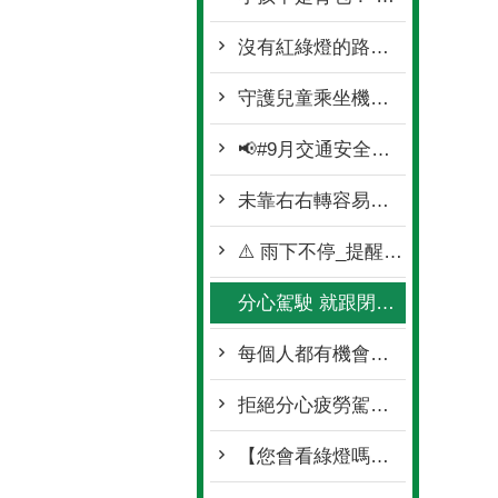
沒有紅綠燈的路口 看到閃光紅燈/停標誌/停標字就要停
守護兒童乘坐機車安全守則
📢#9月交通安全月_持續守護行人安全🩷
未靠右右轉容易造成 #右轉側撞事故💥
⚠️ 雨下不停_提醒一下大家 ⚠️🌧
分心駕駛 就跟閉著眼睛衝一樣可怕❗❗❗😱
每個人都有機會扮演駕駛🛵🚗與行人🚶
拒絕分心疲勞駕駛 別讓危險與你同行
【您會看綠燈嗎？ 高市警演給您看】