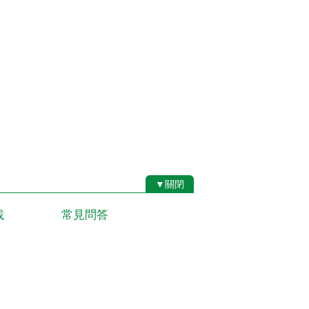
▼關閉
載
常見問答