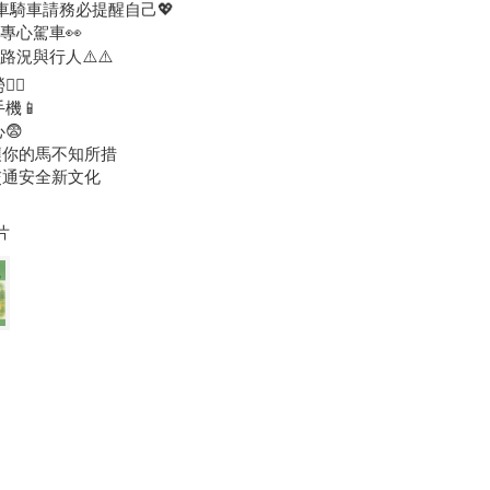
車騎車請務必提醒自己💖
專心駕車👀
路況與行人⚠️⚠️
‍💫
手機📱
😨
讓你的馬不知所措
交通安全新文化
片