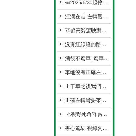
📣2025/6/30起停讓行人新法上路
江湖在走 左轉觀念要有
75歲高齡駕駛辦理駕照繳回 還可以抽大獎
沒有紅綠燈的路口 也要停讓行穿線上的行人
酒後不駕車_駕車不喝酒🍺❌❌🚗
車輛沒有正確左轉👉就是切西瓜❗
上了車之後我們都是駕駛🚗 下了車之後我們都是行人🚶‍♀️
正確左轉彎要來再次再次再次宣導❕❕❗❗
⚠️視野死角容易產生事故⚠️
專心駕駛 視線勿轉移