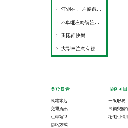
江湖在走 左轉觀念要有
⚠️車輛左轉請注意 停讓行人再前行⚠️
重陽節快樂
大型車注意有視覺死角
關於長青
服務項目
興建緣起
一般服務
交通資訊
照顧與關
組織編制
場地租借
聯絡方式