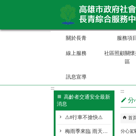
跳到主要內容區塊
關於長青
服務項
線上服務
社區照顧關懷
區
訊息宣導
:::
:::
高齡者交通安全最新
分
消息
⚠️#行車不搶快⚠️
首
梅雨季來臨 雨天行車 加強注意
分心駕駛