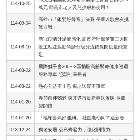
114-10-25
萬元 助高市老人及兒少服務使用！
高雄市「銀髮好聲音」決賽 長輩以歌會友挑
114-09-04
戰自我
新冠疫情升溫流感化 高市府呼籲落實三大防
114-06-10
疫主軸並啟動急診分級分流確保防疫量能充
足
國際獅子會300E-3區捐贈高齡醫療健康巡迴
114-03-22
服務專車 照顧社區長者
114-03-22
熱心公益不止息 獨老送暖不孤單
春節前伴獨老 陳其邁市長新春送溫暖 長輩
114-01-20
樂開懷
114-01-20
「福蛇喜氣好運到」-社區老幼同堂迎新春
113-12-24
獨老安居-公私齊發力，強化關懷力