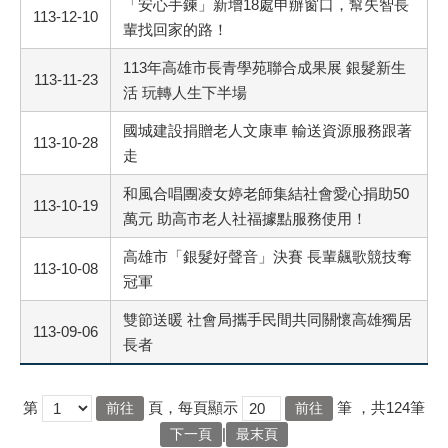
「安心手鍊」新增18處申辦窗口，幫失智長
113-12-10
輩找回家的路！
113年高雄市長青學苑聯合成果展 銀髮新生
113-11-23
活 玩轉人生下半場
國城建設捐贈老人文康車 輸送資源服務跟著
113-10-28
走
和風合唱團凌女婷老師集結社會愛心捐助50
113-10-19
萬元 助高市老人社福據點服務使用！
高雄市「銀髮好聲音」決賽 長輩飆歌競技奪
113-10-08
冠軍
雙節送暖 社會局攜手民間共同關懷高雄獨居
113-09-06
長者
第
頁，每頁顯示
筆
，共124筆
|
下一頁
最末頁