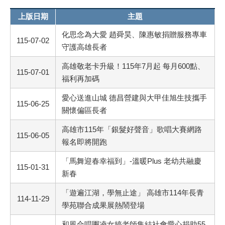
上版日期
主題
化思念為大愛 趙舜昊、陳惠敏捐贈服務專車
115-07-02
守護高雄長者
高雄敬老卡升級！115年7月起 每月600點、
115-07-01
福利再加碼
愛心送進山城 德昌營建與大甲佳旭生技攜手
115-06-25
關懷偏區長者
高雄市115年「銀髮好聲音」歌唱大賽網路
115-06-05
報名即將開跑
「馬舞迎春幸福到」-溫暖Plus 老幼共融慶
115-01-31
新春
「遊遍江湖，學無止途」 高雄市114年長青
114-11-29
學苑聯合成果展熱鬧登場
和風合唱團凌女婷老師集結社會愛心捐助55