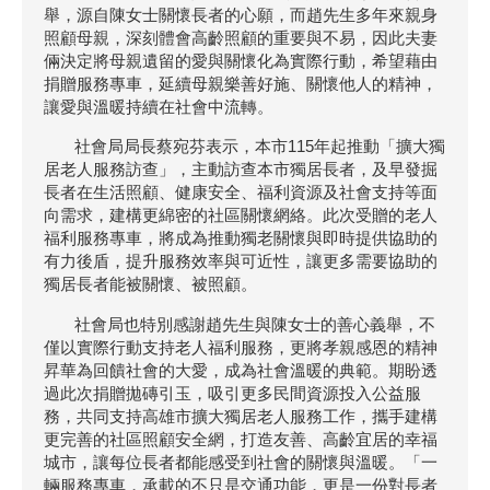
舉，源自陳女士關懷長者的心願，而趙先生多年來親身
照顧母親，深刻體會高齡照顧的重要與不易，因此夫妻
倆決定將母親遺留的愛與關懷化為實際行動，希望藉由
捐贈服務專車，延續母親樂善好施、關懷他人的精神，
讓愛與溫暖持續在社會中流轉。
社會局局長蔡宛芬表示，本市115年起推動「擴大獨
居老人服務訪查」，主動訪查本市獨居長者，及早發掘
長者在生活照顧、健康安全、福利資源及社會支持等面
向需求，建構更綿密的社區關懷網絡。此次受贈的老人
福利服務專車，將成為推動獨老關懷與即時提供協助的
有力後盾，提升服務效率與可近性，讓更多需要協助的
獨居長者能被關懷、被照顧。
社會局也特別感謝趙先生與陳女士的善心義舉，不
僅以實際行動支持老人福利服務，更將孝親感恩的精神
昇華為回饋社會的大愛，成為社會溫暖的典範。期盼透
過此次捐贈拋磚引玉，吸引更多民間資源投入公益服
務，共同支持高雄市擴大獨居老人服務工作，攜手建構
更完善的社區照顧安全網，打造友善、高齡宜居的幸福
城市，讓每位長者都能感受到社會的關懷與溫暖。「一
輛服務專車，承載的不只是交通功能，更是一份對長者