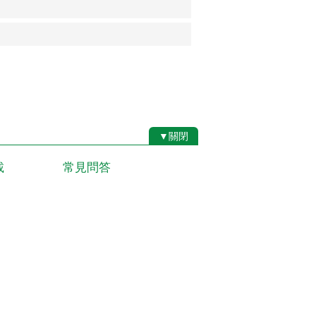
▼關閉
載
常見問答