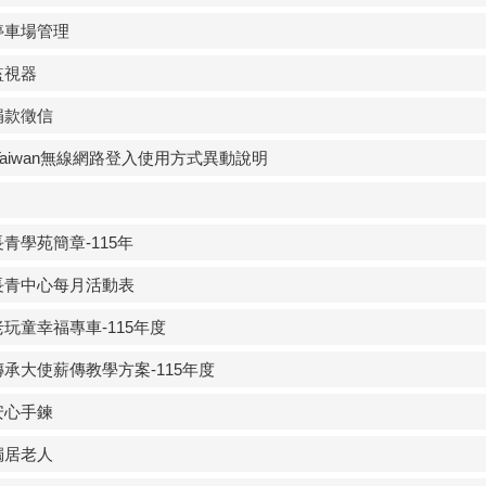
停車場管理
監視器
捐款徵信
iTaiwan無線網路登入使用方式異動說明
長青學苑簡章-115年
長青中心每月活動表
老玩童幸福專車-115年度
傳承大使薪傳教學方案-115年度
安心手鍊
獨居老人