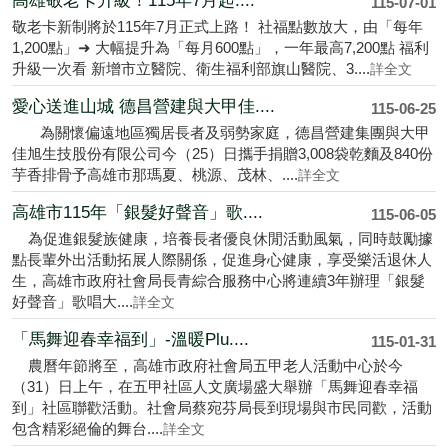
高雄敬老卡升級！115年7月起....
115-07-01
敬老卡新制將於115年7月正式上路！ 社福點數放大，由「每年
1,200點」➜ 大幅提升為「每月600點」，一年最高7,200點 福利
升級一次看 新增市立醫院、衛生福利部旗山醫院、3....
詳全文
愛心送進山城 德昌營建與大甲佳....
115-06-25
為關懷偏遠地區獨居長者及弱勢家庭，德昌營建集團與大甲
佳旭生技股份有限公司今（25）日攜手捐贈3,008袋乾麵及840份
芋香排骨予高雄市那瑪夏、桃源、茂林、....
詳全文
高雄市115年「銀髮好聲音」歌....
115-06-05
為促進銀髮族健康，培養長者優良休閒活動風氣，同時鼓勵據
點長輩外出活動拓展人際關係，促進身心健康，享受樂活退休人
生，高雄市政府社會局長青綜合服務中心將連續3年辦理「銀髮
好聲音」歌唱大....
詳全文
「馬舞迎春幸福到」-溫暖Plu....
115-01-31
農曆年節將至，高雄市政府社會局五甲老人活動中心於今
（31）日上午，在五甲社區人文廣場盛大舉辦「馬舞迎春幸福
到」社區聯歡活動。社會局蔡宛芬局長到現場與市民同歡，活動
包含精彩絕倫的舞台....
詳全文