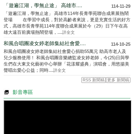
「遊遍江湖，學無止途」 高雄市....
114-11-29
「遊遍江湖，學無止途」 高雄市114年長青學苑聯合成果展熱鬧
登場 在學習中成長，對於高齡者來說，更是充實生活的好方
式，高雄市長青學苑114年度聯合成果展於今（29）日下午在高
雄大遠百前廣場熱鬧登場，....
詳全文
和風合唱團凌女婷老師集結社會愛....
114-10-25
和風合唱團凌女婷老師集結社會愛心捐助55萬元 助高市老人及
兒少服務使用！ 和風合唱團音樂總監凌女婷老師，今(25)日與學
生們在大東文化藝術中心舉辦「花漾耀盛典」演唱會，用悠揚美
聲唱出愛心公益；同時....
詳全文
RSS 新聞稿
更多 新聞稿
影音專區