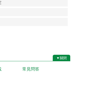
定
▼關閉
載
常見問答