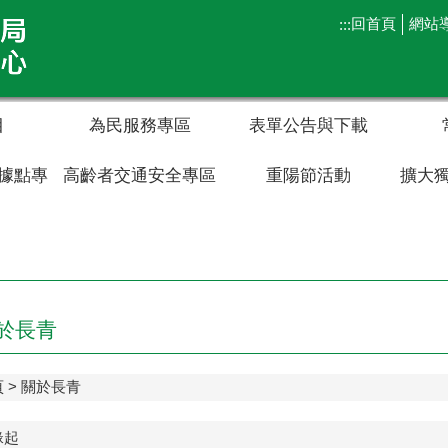
回首頁
網站
:::
目
為民服務專區
表單公告與下載
據點專
高齡者交通安全專區
重陽節活動
擴大
於長青
頁
關於長青
緣起