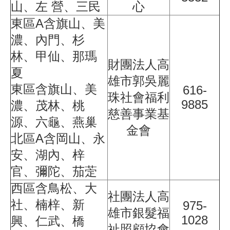
山、左 營、三民
心
東區A含旗山、美
濃、內門、杉
林、甲仙、那瑪
財團法人高
夏
雄市郭吳麗
東區含旗山、美
616-
珠社會福利
9885
濃、茂林、桃
慈善事業基
源、六龜、燕巢
金會
北區A含岡山、永
安、湖內、梓
官、彌陀、茄萣
西區含鳥松、大
社團法人高
社、楠梓、新
975-
雄市銀髮福
1028
興、仁武、橋
祉照顧協會