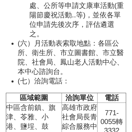
處、公所等申請文康車活動(重
陽節慶祝活動..等)，並依各單
位申請先後次序，評估遴選
之。
(六）月活動表索取地點：各區公
所、衛生所、市立圖書館、市立醫
院、社會局、鳳山老人活動中心、
本中心諮詢台。
(七）洽詢電話：
區域範圍
洽詢單位
電話
中區含前鎮、旗
高雄市政府
771-
津、苓雅、小
社會局長青
0055轉
港、鹽埕、鼓
綜合服務中
3332