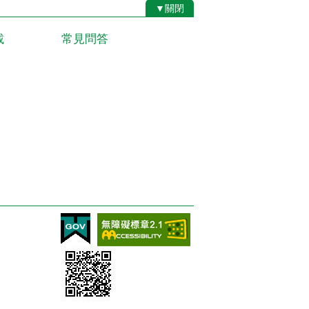
▼關閉
載
常見問答
5