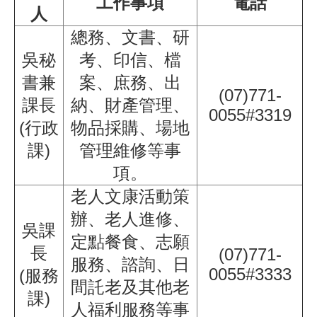
工作事項
電話
人
總務、文書、研
吳秘
考、印信、檔
書兼
案、庶務、出
(07)771-
課長
納、財產管理、
0055#3319
(行政
物品採購、場地
課)
管理維修等事
項。
老人文康活動策
辦、老人進修、
吳課
定點餐食、志願
長
(07)771-
服務、諮詢、日
0055#3333
(服務
間託老及其他老
課)
人福利服務等事