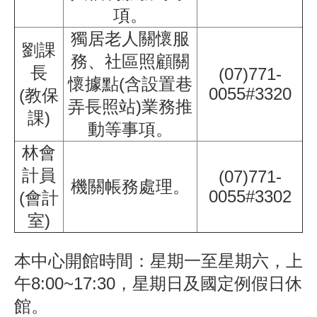
項。
獨居老人關懷服
劉課
務、社區照顧關
長
(07)771-
懷據點(含設置巷
0055#3320
(教保
弄長照站)業務推
課)
動等事項。
林會
計員
(07)771-
機關帳務處理。
0055#3302
(會計
室)
本中心開館時間：星期一至星期六，上
午8:00~17:30，星期日及國定例假日休
館。