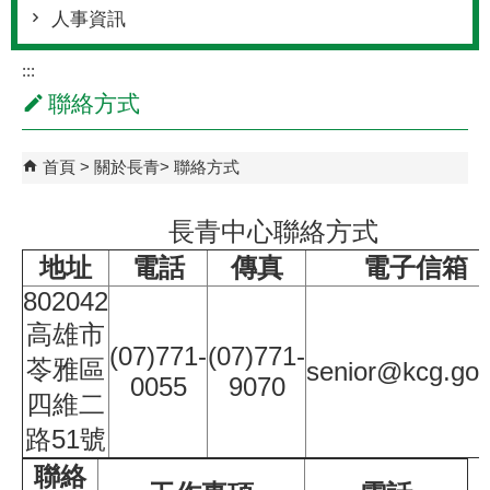
人事資訊
:::
聯絡方式
首頁
關於長青
聯絡方式
長青中心聯絡方式
地址
電話
傳真
電子信箱
802042
高雄市
(07)771-
(07)771-
苓雅區
senior@kcg.gov
0055
9070
四維二
路51號
聯絡