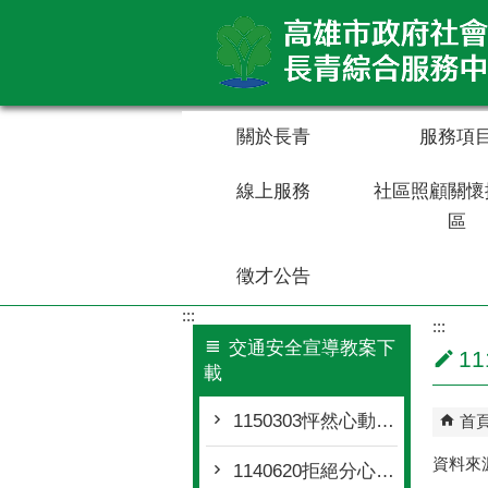
跳到主要內容區塊
關於長青
服務項
線上服務
社區照顧關懷
區
徵才公告
:::
:::
交通安全宣導教案下
1
載
1150303怦然心動的安全騎車指南
首
資料來
1140620拒絕分心、疲勞駕駛