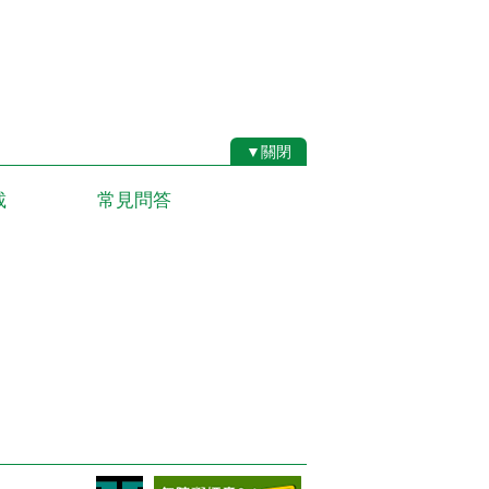
▼關閉
載
常見問答