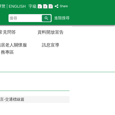
導覽
字級:
ENGLISH
搜
進階搜尋
尋
常見問答
資料開放宣告
獨居老人關懷服
訊息宣導
務專區
的語言-交通標線篇