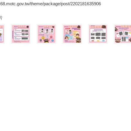
/168.motc.gov.tw/theme/package/post/2202181635906
片