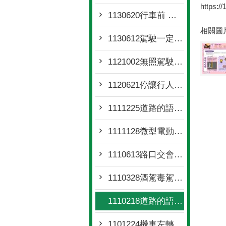
https:/
1130620行車前 安全檢查做了嗎
相關圖
1130612駕駛一定「藥」知道
1121002無照駕駛接招
1120621停讓行人 你做到了嗎
1111225道路的語言-交通號誌篇
1111128微型電動二輪車監理懶人包
1110613路口交會，誰先誰後
1110328酒駕毒駕新法上路
1110218道路的語言-交通標線篇
1101224機車左轉安全教案