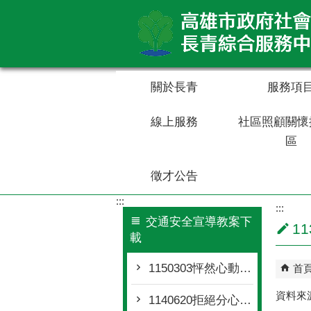
跳到主要內容區塊
關於長青
服務項
線上服務
社區照顧關懷
區
徵才公告
:::
:::
交通安全宣導教案下
1
載
1150303怦然心動的安全騎車指南
首
資料來
1140620拒絕分心、疲勞駕駛