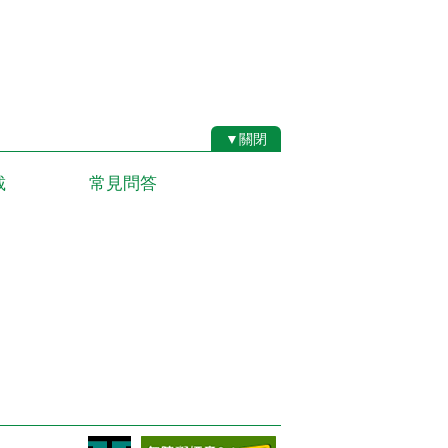
▼關閉
載
常見問答