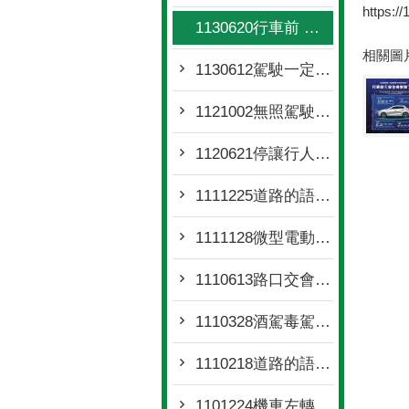
https:/
1130620行車前 安全檢查做了嗎
相關圖
1130612駕駛一定「藥」知道
1121002無照駕駛接招
1120621停讓行人 你做到了嗎
1111225道路的語言-交通號誌篇
1111128微型電動二輪車監理懶人包
1110613路口交會，誰先誰後
1110328酒駕毒駕新法上路
1110218道路的語言-交通標線篇
1101224機車左轉安全教案