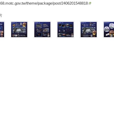
/168.motc.gov.tw/theme/package/post/2406201548818
片