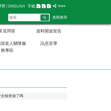
導覽
字級:
ENGLISH
搜
進階搜尋
尋
常見問答
資料開放宣告
獨居老人關懷服
訊息宣導
務專區
前 安全檢查做了嗎